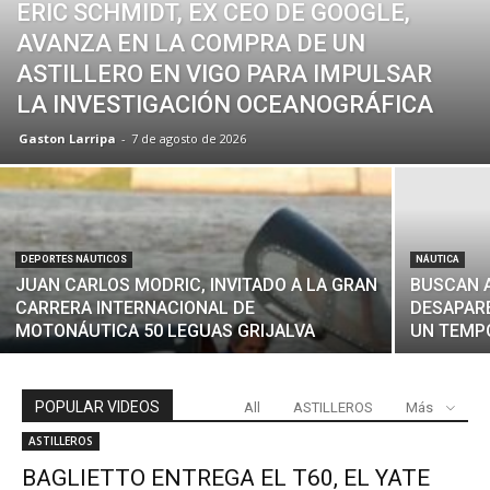
ERIC SCHMIDT, EX CEO DE GOOGLE,
AVANZA EN LA COMPRA DE UN
ASTILLERO EN VIGO PARA IMPULSAR
LA INVESTIGACIÓN OCEANOGRÁFICA
Gaston Larripa
-
7 de agosto de 2026
DEPORTES NÁUTICOS
NÁUTICA
JUAN CARLOS MODRIC, INVITADO A LA GRAN
BUSCAN 
CARRERA INTERNACIONAL DE
DESAPARE
MOTONÁUTICA 50 LEGUAS GRIJALVA
UN TEMP
POPULAR VIDEOS
All
ASTILLEROS
Más
ASTILLEROS
BAGLIETTO ENTREGA EL T60, EL YATE