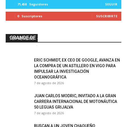
71,458
Seguidores
SEGUIR
0
Suscriptores
SUSCRIBIRTE
BAGLIETTO ENTREGA EL T60, EL YATE MÁS
GRANDE DE SU HISTORIA
TOP REVIEWS
Gaston Larripa
-
7 de agosto de 2026
ERIC SCHMIDT, EX CEO DE GOOGLE, AVANZA EN
LA COMPRA DE UN ASTILLERO EN VIGO PARA
IMPULSAR LA INVESTIGACIÓN
OCEANOGRÁFICA
7 de agosto de 2026
JUAN CARLOS MODRIC, INVITADO A LA GRAN
CARRERA INTERNACIONAL DE MOTONÁUTICA
50 LEGUAS GRIJALVA
7 de agosto de 2026
BUSCAN A UN JOVEN CHAQUEÑO