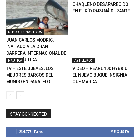
CHAQUEÑO DESAPARECIDO
EN EL RÍO PARANÁ DURANTE...
DEPORTES NÁUTICOS
JUAN CARLOS MODRIC,
INVITADO A LA GRAN
CARRERA INTERNACIONAL DE
MOTONÁUTICA...
NÁUTICA
ASTILLEROS
TV – ESTE JUEVES, LOS
VIDEO – PEARL 100 HYBRID:
MEJORES BARCOS DEL
EL NUEVO BUQUE INSIGNIA
MUNDO EN PARALELO...
QUE MARCA...
STAY CONNECTED
234,778
Fans
ME GUSTA