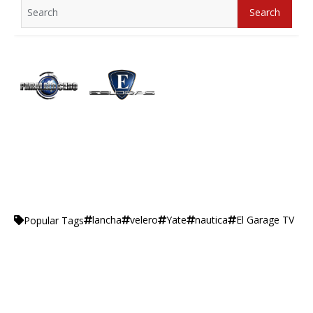
Search
Search
for:
lancha
velero
Yate
nautica
El Garage TV
Popular Tags