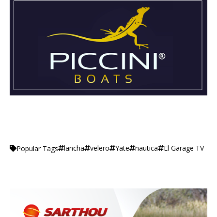
lancha
velero
Yate
nautica
El Garage TV
Popular Tags