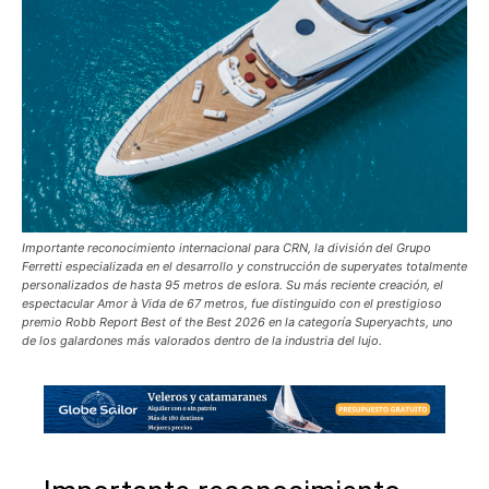
Importante reconocimiento internacional para CRN, la división del Grupo
Ferretti especializada en el desarrollo y construcción de superyates totalmente
personalizados de hasta 95 metros de eslora. Su más reciente creación, el
espectacular Amor à Vida de 67 metros, fue distinguido con el prestigioso
premio Robb Report Best of the Best 2026 en la categoría Superyachts, uno
de los galardones más valorados dentro de la industria del lujo.