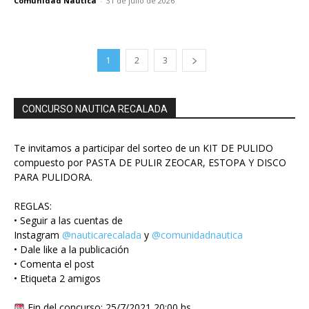
Comunidad Nautica
-
31 de julio de 2026
1
2
3
CONCURSO NAUTICA RECALADA
Te invitamos a participar del sorteo de un KIT DE PULIDO
compuesto por PASTA DE PULIR ZEOCAR, ESTOPA Y DISCO
PARA PULIDORA.
REGLAS:
• Seguir a las cuentas de
Instagram
@nauticarecalada
y
@comunidadnautica
• Dale like a la publicación
• Comenta el post
• Etiqueta 2 amigos
Fin del concurso: 25/7/2021 20:00 hs.