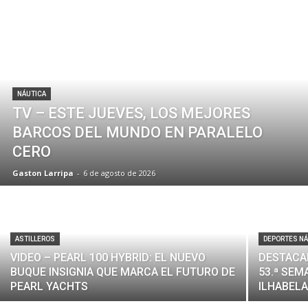
NÁUTICA
TV – ESTE JUEVES, LOS MEJORES
BARCOS DEL MUNDO EN PARALELO
CERO
Gaston Larripa
-
6 de agosto de 2026
ASTILLEROS
DEPORTES N
VIDEO – PEARL 100 HYBRID: EL NUEVO
DESTACA
BUQUE INSIGNIA QUE MARCA EL FUTURO DE
53.ª SEM
PEARL YACHTS
ILHABEL