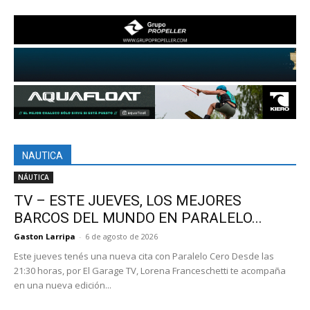
NAUTICA
NÁUTICA
TV – ESTE JUEVES, LOS MEJORES
BARCOS DEL MUNDO EN PARALELO...
Gaston Larripa
-
6 de agosto de 2026
Este jueves tenés una nueva cita con Paralelo Cero Desde las
21:30 horas, por El Garage TV, Lorena Franceschetti te acompaña
en una nueva edición...