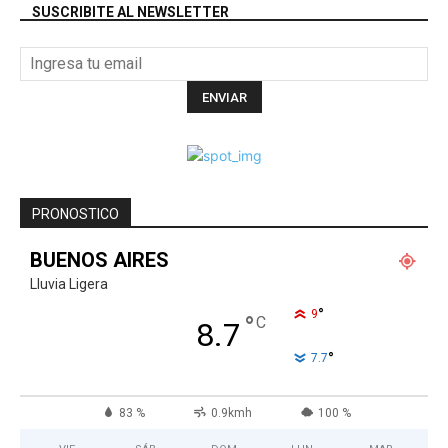
SUSCRIBITE AL NEWSLETTER
PRONOSTICO
BUENOS AIRES
Lluvia Ligera
°
9
°
C
8.7
°
7.7
83 %
0.9kmh
100 %