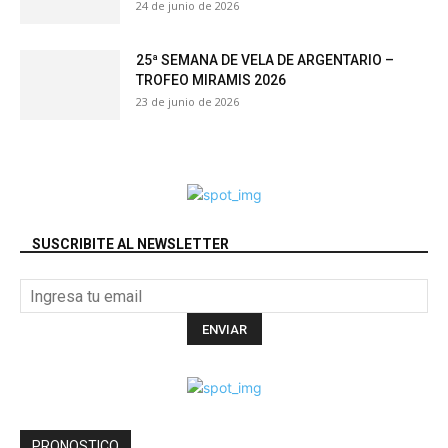
PRONOSTICO
BUENOS AIRES
Lluvia Ligera
°
9
°
C
8.7
°
7.7
83 %
0.9kmh
100 %
VIE
SÁB
DOM
LUN
MAR
15
°
15
°
12
°
10
°
9
°