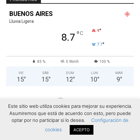
SEGUINOS EN:
2,202
Fans
ME GUSTA
3,732
Seguidores
SEGUIR
1,133
Seguidores
SEGUIR
6,404
Suscriptores
SUSCRIBIRTE
Este sitio web utiliza cookies para mejorar su experiencia.
Asumiremos que está de acuerdo con esto, pero puede
optar por no participar si lo desea.
Configuración de
DEPORTES NAUTICOS
cookies
ACEPTO