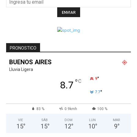
PRONOSTICO
BUENOS AIRES
Lluvia Ligera
°
9
°
C
8.7
°
7.7
83 %
0.9kmh
100 %
VIE
SÁB
DOM
LUN
MAR
15
°
15
°
12
°
10
°
9
°