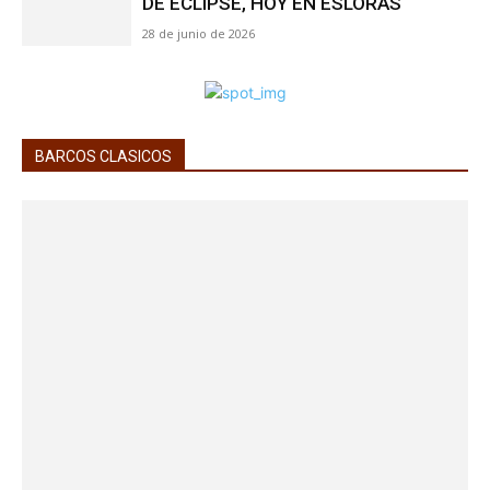
BARCOS CLÁSICOS
SANLORENZO PRESENTA SHE, EL PRIMER
MODELO DE LA NUEVA LÍNEA HERITAGE
Comunidad Nautica
-
10 de julio de 2026
El constructor italiano Sanlorenzo mira hacia su propia historia
para proyectar el futuro. Antes de su debut mundial en el Cannes
Yachting Festival, presentó...
LA PUIG VELA CLÁSICA COMENZÓ EN
BARCELONA, AUNQUE EL VIENTO OBLIGÓ...
10 de julio de 2026