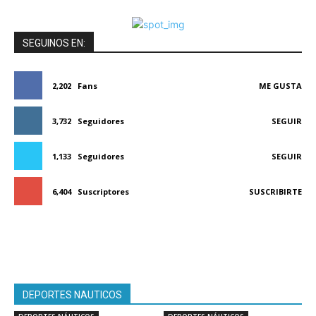
SEGUINOS EN:
2,202
Fans
ME GUSTA
3,732
Seguidores
SEGUIR
1,133
Seguidores
SEGUIR
6,404
Suscriptores
SUSCRIBIRTE
DEPORTES NAUTICOS