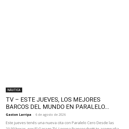
NÁUTICA
TV – ESTE JUEVES, LOS MEJORES
BARCOS DEL MUNDO EN PARALELO...
Gaston Larripa
-
6 de agosto de 2026
Este jueves tenés una nueva cita con Paralelo Cero Desde las
21:30 horas, por El Garage TV, Lorena Franceschetti te acompaña
en una nueva edición...
VIDEO – PEARL 100 HYBRID: EL NUEVO
BUQUE INSIGNIA QUE MARCA...
6 de agosto de 2026
DESTACADA ACTUACIÓN ARGENTINA EN LA
53.ª SEMANA INTERNACIONAL DE VELA DE...
6 de agosto de 2026
EL OLYMPIC YACHT SHOW 2026 YA SUPERA
LOS 100 YATES INSCRIPTOS