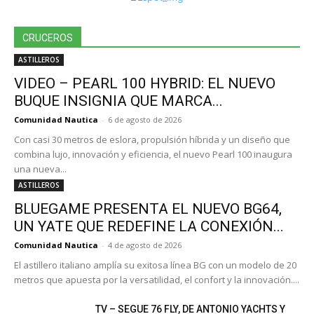
CRUCEROS
ASTILLEROS
VIDEO – PEARL 100 HYBRID: EL NUEVO
BUQUE INSIGNIA QUE MARCA...
Comunidad Nautica
-
6 de agosto de 2026
Con casi 30 metros de eslora, propulsión híbrida y un diseño que
combina lujo, innovación y eficiencia, el nuevo Pearl 100 inaugura
una nueva...
ASTILLEROS
BLUEGAME PRESENTA EL NUEVO BG64,
UN YATE QUE REDEFINE LA CONEXIÓN...
Comunidad Nautica
-
4 de agosto de 2026
El astillero italiano amplía su exitosa línea BG con un modelo de 20
metros que apuesta por la versatilidad, el confort y la innovación....
TV – SEGUE 76 FLY, DE ANTONIO YACHTS Y