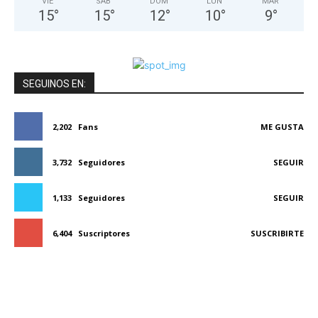
VIE
SÁB
DOM
LUN
MAR
15
°
15
°
12
°
10
°
9
°
SEGUINOS EN:
2,202
Fans
ME GUSTA
3,732
Seguidores
SEGUIR
1,133
Seguidores
SEGUIR
6,404
Suscriptores
SUSCRIBIRTE