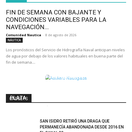
FIN DE SEMANA CON BAJANTE Y
CONDICIONES VARIABLES PARA LA
NAVEGACIÓN...
Comunidad Nautica
-
8 de agosto de 2026
NÁUTICA
Los pronósticos del Servicio de Hidrografía Naval anticipan niveles
de agua por debajo de los valores habituales en buena parte del
fin de semana....
FIN DE SEMANA CON BAJANTE Y
CONDICIONES VARIABLES PARA LA
NAVEGACIÓN EN EL DELTA Y EL RÍO DE LA
PLATA
GADGETS
Comunidad Nautica
-
8 de agosto de 2026
SAN ISIDRO RETIRÓ UNA DRAGA QUE
PERMANECÍA ABANDONADA DESDE 2016 EN