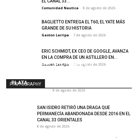
EL CANAL 33...
Comunidad Nautica
-
8 de agosto de 2026
BAGLIETTO ENTREGA EL T60, EL YATE MÁS
GRANDE DE SU HISTORIA
Gaston Larripa
-
7 de agosto de 2026
ERIC SCHMIDT, EX CEO DE GOOGLE, AVANZA
EN LA COMPRA DE UN ASTILLERO EN...
FIN DE SEMANA CON BAJANTE Y
Gaston Larripa
-
7 de agosto de 2026
CONDICIONES VARIABLES PARA LA
NAVEGACIÓN EN EL DELTA Y EL RÍO DE LA
PLATA
PHOTOGRAPHY
Comunidad Nautica
-
8 de agosto de 2026
SAN ISIDRO RETIRÓ UNA DRAGA QUE
PERMANECÍA ABANDONADA DESDE 2016 EN EL
CANAL 33 ORIENTALES
8 de agosto de 2026