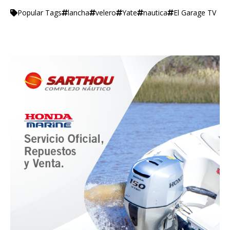
lancha
velero
Yate
nautica
El Garage TV
Popular Tags