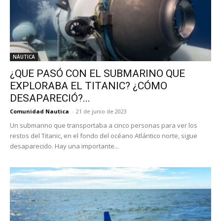
NÁUTICA
¿QUE PASÓ CON EL SUBMARINO QUE
EXPLORABA EL TITANIC? ¿CÓMO
DESAPARECIÓ?...
Comunidad Nautica
-
21 de junio de 2023
Un submarino que transportaba a cinco personas para ver los
restos del Titanic, en el fondo del océano Atlántico norte, sigue
desaparecido. Hay una importante...