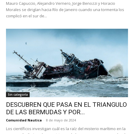
Mauro Capuccio, Alejandro Vernero, Jorge Benozzi y Horacio
Morales se dirigían hacia Río de Janeiro cuando una tormenta los
complicó en el sur de...
Sin categoría
DESCUBREN QUE PASA EN EL TRIANGULO
DE LAS BERMUDAS Y POR...
Comunidad Nautica
-
8 de mayo de 2024
Los científicos investigan cuál es la raíz del misterio marítimo en la