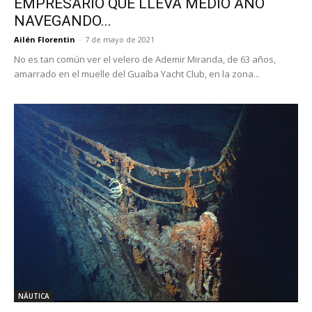
EMPRESARIO QUE LLEVA MEDIO AÑO
NAVEGANDO...
Ailén Florentin
-
7 de mayo de 2021
No es tan común ver el velero de Ademir Miranda, de 63 años,
amarrado en el muelle del Guaíba Yacht Club, en la zona...
NÁUTICA