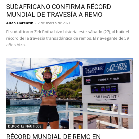
SUDAFRICANO CONFIRMA RÉCORD
MUNDIAL DE TRAVESÍA A REMO
Ailén Florentin
-
2 de marzo de 2021
El sudafricano Zirk Botha hizo historia este sábado (27), al batir el
récord de la travesía transatlántica de remos. El navegante de 59
años hizo...
DEPORTES NÁUTICOS
RÉCORD MUNDIAL DE REMO EN