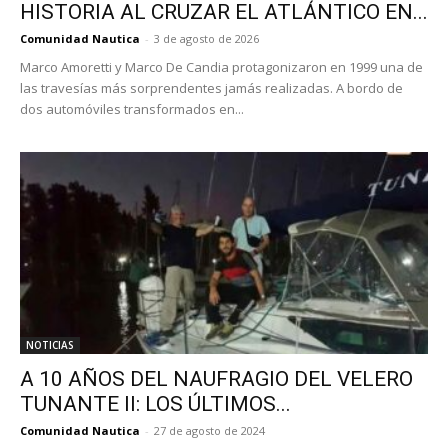
HISTORIA AL CRUZAR EL ATLÁNTICO EN...
Comunidad Nautica
-
3 de agosto de 2026
Marco Amoretti y Marco De Candia protagonizaron en 1999 una de
las travesías más sorprendentes jamás realizadas. A bordo de
dos automóviles transformados en...
NOTICIAS
A 10 AÑOS DEL NAUFRAGIO DEL VELERO
TUNANTE II: LOS ÚLTIMOS...
Comunidad Nautica
-
27 de agosto de 2024