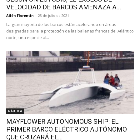
VELOCIDAD DE BARCOS AMENAZA A...
Ailén Florentin
-
23 de julio de 2021
La gran mayoría de los barcos están acelerando en áreas
designadas para la protección de las ballenas francas del Atlántico
norte, una especie al...
NÁUTICA
MAYFLOWER AUTONOMOUS SHIP: EL
PRIMER BARCO ELÉCTRICO AUTÓNOMO
QUE CRUZARÁ EL...