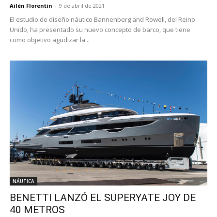
Ailén Florentin
-
9 de abril de 2021
El estudio de diseño náutico Bannenberg and Rowell, del Reino
Unido, ha presentado su nuevo concepto de barco, que tiene
como objetivo agudizar la...
NÁUTICA
BENETTI LANZÓ EL SUPERYATE JOY DE
40 METROS