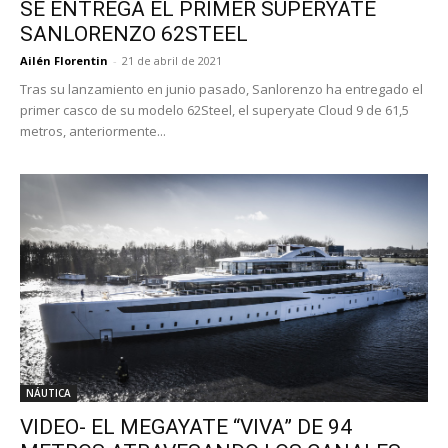
SE ENTREGA EL PRIMER SUPERYATE
SANLORENZO 62STEEL
Ailén Florentin
-
21 de abril de 2021
Tras su lanzamiento en junio pasado, Sanlorenzo ha entregado el
primer casco de su modelo 62Steel, el superyate Cloud 9 de 61,5
metros, anteriormente...
NÁUTICA
VIDEO- EL MEGAYATE “VIVA” DE 94