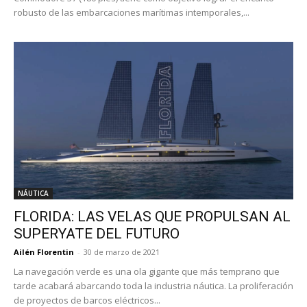
robusto de las embarcaciones marítimas intemporales,...
NÁUTICA
FLORIDA: LAS VELAS QUE PROPULSAN AL
SUPERYATE DEL FUTURO
Ailén Florentin
-
30 de marzo de 2021
La navegación verde es una ola gigante que más temprano que
tarde acabará abarcando toda la industria náutica. La proliferación
de proyectos de barcos eléctricos...