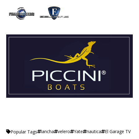
lancha
velero
Yate
nautica
El Garage TV
Popular Tags