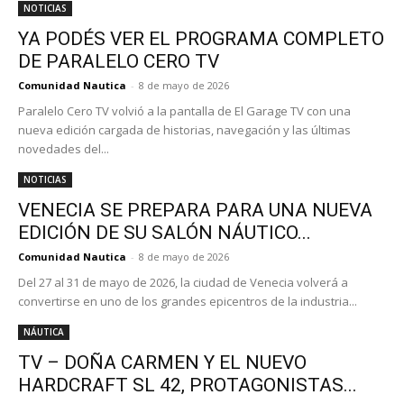
NOTICIAS
YA PODÉS VER EL PROGRAMA COMPLETO
DE PARALELO CERO TV
Comunidad Nautica
-
8 de mayo de 2026
Paralelo Cero TV volvió a la pantalla de El Garage TV con una
nueva edición cargada de historias, navegación y las últimas
novedades del...
NOTICIAS
VENECIA SE PREPARA PARA UNA NUEVA
EDICIÓN DE SU SALÓN NÁUTICO...
Comunidad Nautica
-
8 de mayo de 2026
Del 27 al 31 de mayo de 2026, la ciudad de Venecia volverá a
convertirse en uno de los grandes epicentros de la industria...
NÁUTICA
TV – DOÑA CARMEN Y EL NUEVO
HARDCRAFT SL 42, PROTAGONISTAS...