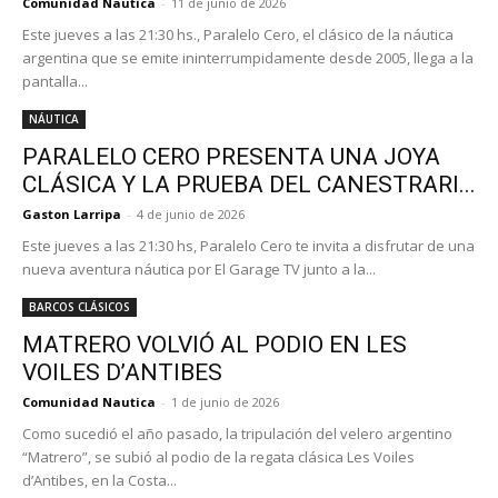
Comunidad Nautica
-
11 de junio de 2026
Este jueves a las 21:30 hs., Paralelo Cero, el clásico de la náutica
argentina que se emite ininterrumpidamente desde 2005, llega a la
pantalla...
NÁUTICA
PARALELO CERO PRESENTA UNA JOYA
CLÁSICA Y LA PRUEBA DEL CANESTRARI...
Gaston Larripa
-
4 de junio de 2026
Este jueves a las 21:30 hs, Paralelo Cero te invita a disfrutar de una
nueva aventura náutica por El Garage TV junto a la...
BARCOS CLÁSICOS
MATRERO VOLVIÓ AL PODIO EN LES
VOILES D’ANTIBES
Comunidad Nautica
-
1 de junio de 2026
Como sucedió el año pasado, la tripulación del velero argentino
“Matrero”, se subió al podio de la regata clásica Les Voiles
d’Antibes, en la Costa...