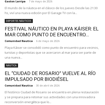
Gaston Larripa
-
7 de mayo de 2026
El mundo de la náutica en el clásico de los jueves Desde las 21:30
hs, viví una nueva edición por El Garage TV con la...
DEPORTES NÁUTICOS
FESTIVAL NÁUTICO EN PLAYA KÁISER: EL
MAR COMO PUNTO DE ENCUENTRO...
Comunidad Nautica
-
6 de mayo de 2026
Playa Káiser se consolidó como punto de encuentro para vecinos,
turistas y deportistas que se acercaron al mar para ser parte de
una nueva...
NÁUTICA
EL “CIUDAD DE ROSARIO” VUELVE AL RÍO
IMPULSADO POR BIODIÉSEL
Comunidad Nautica
-
30 de abril de 2026
El histórico Ciudad de Rosario se encuentra en plena restauración
y se prepara para retomar sus actividades con una innovadora
reconversión energética que lo...