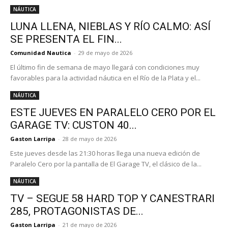
NÁUTICA
LUNA LLENA, NIEBLAS Y RÍO CALMO: ASÍ
SE PRESENTA EL FIN...
Comunidad Nautica
-
29 de mayo de 2026
El último fin de semana de mayo llegará con condiciones muy
favorables para la actividad náutica en el Río de la Plata y el...
NÁUTICA
ESTE JUEVES EN PARALELO CERO POR EL
GARAGE TV: CUSTON 40...
Gaston Larripa
-
28 de mayo de 2026
Este jueves desde las 21:30 horas llega una nueva edición de
Paralelo Cero por la pantalla de El Garage TV, el clásico de la...
NÁUTICA
TV – SEGUE 58 HARD TOP Y CANESTRARI
285, PROTAGONISTAS DE...
Gaston Larripa
-
21 de mayo de 2026