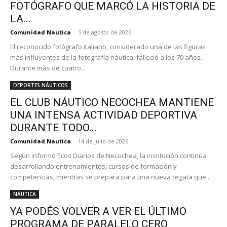
FOTÓGRAFO QUE MARCÓ LA HISTORIA DE
LA...
Comunidad Nautica
-
5 de agosto de 2026
El reconocido fotógrafo italiano, considerado una de las figuras
más influyentes de la fotografía náutica, falleció a los 70 años.
Durante más de cuatro...
DEPORTES NÁUTICOS
EL CLUB NÁUTICO NECOCHEA MANTIENE
UNA INTENSA ACTIVIDAD DEPORTIVA
DURANTE TODO...
Comunidad Nautica
-
14 de julio de 2026
Según informó Ecos Diarios de Necochea, la institución continúa
desarrollando entrenamientos, cursos de formación y
competencias, mientras se prepara para una nueva regata que...
NÁUTICA
YA PODÉS VOLVER A VER EL ÚLTIMO
PROGRAMA DE PARALELO CERO