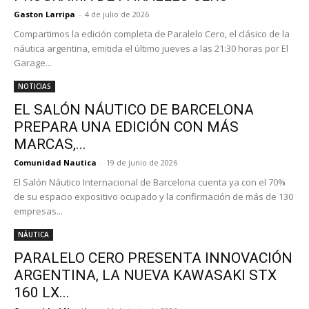
Gaston Larripa
-
4 de julio de 2026
Compartimos la edición completa de Paralelo Cero, el clásico de la
náutica argentina, emitida el último jueves a las 21:30 horas por El
Garage...
NOTICIAS
EL SALÓN NÁUTICO DE BARCELONA
PREPARA UNA EDICIÓN CON MÁS
MARCAS,...
Comunidad Nautica
-
19 de junio de 2026
El Salón Náutico Internacional de Barcelona cuenta ya con el 70%
de su espacio expositivo ocupado y la confirmación de más de 130
empresas...
NÁUTICA
PARALELO CERO PRESENTA INNOVACIÓN
ARGENTINA, LA NUEVA KAWASAKI STX
160 LX...