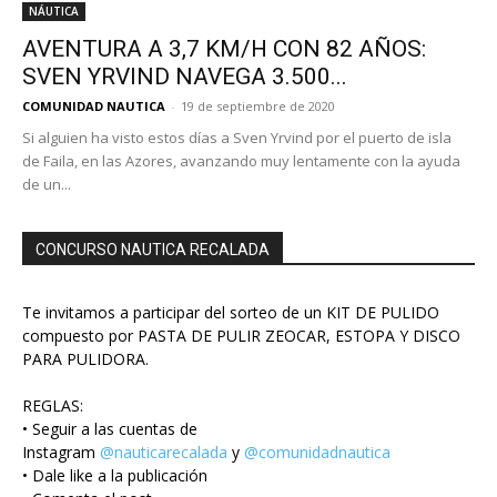
NÁUTICA
AVENTURA A 3,7 KM/H CON 82 AÑOS:
SVEN YRVIND NAVEGA 3.500...
COMUNIDAD NAUTICA
-
19 de septiembre de 2020
Si alguien ha visto estos días a Sven Yrvind por el puerto de isla
de Faila, en las Azores, avanzando muy lentamente con la ayuda
de un...
CONCURSO NAUTICA RECALADA
Te invitamos a participar del sorteo de un KIT DE PULIDO
compuesto por PASTA DE PULIR ZEOCAR, ESTOPA Y DISCO
PARA PULIDORA.
REGLAS:
• Seguir a las cuentas de
Instagram
@nauticarecalada
y
@comunidadnautica
• Dale like a la publicación