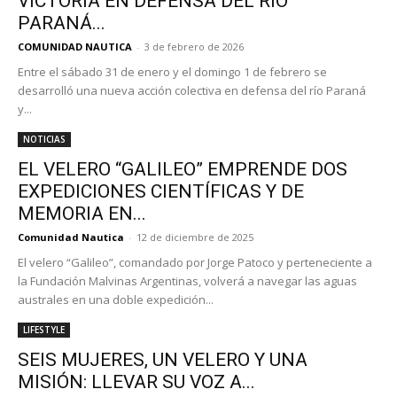
VICTORIA EN DEFENSA DEL RÍO
PARANÁ...
COMUNIDAD NAUTICA
-
3 de febrero de 2026
Entre el sábado 31 de enero y el domingo 1 de febrero se
desarrolló una nueva acción colectiva en defensa del río Paraná
y...
NOTICIAS
EL VELERO “GALILEO” EMPRENDE DOS
EXPEDICIONES CIENTÍFICAS Y DE
MEMORIA EN...
Comunidad Nautica
-
12 de diciembre de 2025
El velero “Galileo”, comandado por Jorge Patoco y perteneciente a
la Fundación Malvinas Argentinas, volverá a navegar las aguas
australes en una doble expedición...
LIFESTYLE
SEIS MUJERES, UN VELERO Y UNA
MISIÓN: LLEVAR SU VOZ A...