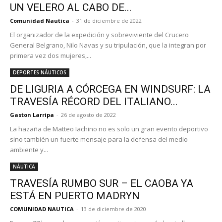
UN VELERO AL CABO DE...
Comunidad Nautica
-
31 de diciembre de 2022
El organizador de la expedición y sobreviviente del Crucero
General Belgrano, Nilo Navas y su tripulación, que la integran por
primera vez dos mujeres,...
DEPORTES NÁUTICOS
DE LIGURIA A CÓRCEGA EN WINDSURF: LA
TRAVESÍA RÉCORD DEL ITALIANO...
Gaston Larripa
-
26 de agosto de 2022
La hazaña de Matteo Iachino no es solo un gran evento deportivo
sino también un fuerte mensaje para la defensa del medio
ambiente y...
NÁUTICA
TRAVESÍA RUMBO SUR – EL CAOBA YA
ESTÁ EN PUERTO MADRYN
COMUNIDAD NAUTICA
-
13 de diciembre de 2020