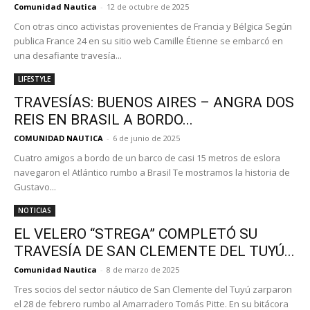
Comunidad Nautica
-
12 de octubre de 2025
Con otras cinco activistas provenientes de Francia y Bélgica Según
publica France 24 en su sitio web Camille Étienne se embarcó en
una desafiante travesía...
LIFESTYLE
TRAVESÍAS: BUENOS AIRES – ANGRA DOS
REIS EN BRASIL A BORDO...
COMUNIDAD NAUTICA
-
6 de junio de 2025
Cuatro amigos a bordo de un barco de casi 15 metros de eslora
navegaron el Atlántico rumbo a Brasil Te mostramos la historia de
Gustavo...
NOTICIAS
EL VELERO “STREGA” COMPLETÓ SU
TRAVESÍA DE SAN CLEMENTE DEL TUYÚ...
Comunidad Nautica
-
8 de marzo de 2025
Tres socios del sector náutico de San Clemente del Tuyú zarparon
el 28 de febrero rumbo al Amarradero Tomás Pitte. En su bitácora