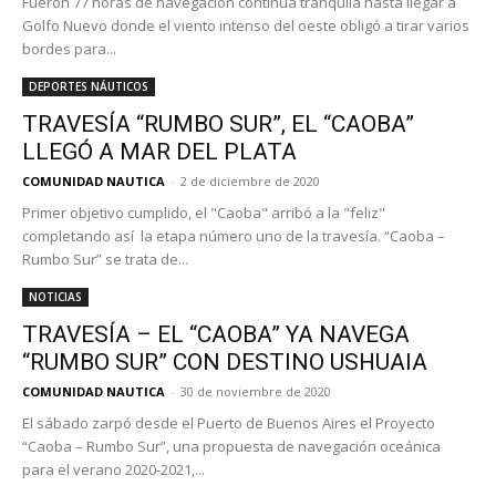
Fueron 77 horas de navegación continua tranquila hasta llegar a
Golfo Nuevo donde el viento intenso del oeste obligó a tirar varios
bordes para...
DEPORTES NÁUTICOS
TRAVESÍA “RUMBO SUR”, EL “CAOBA”
LLEGÓ A MAR DEL PLATA
COMUNIDAD NAUTICA
-
2 de diciembre de 2020
Primer objetivo cumplido, el "Caoba" arribó a la "feliz"
completando así la etapa número uno de la travesía. “Caoba –
Rumbo Sur” se trata de...
NOTICIAS
TRAVESÍA – EL “CAOBA” YA NAVEGA
“RUMBO SUR” CON DESTINO USHUAIA
COMUNIDAD NAUTICA
-
30 de noviembre de 2020
El sábado zarpó desde el Puerto de Buenos Aires el Proyecto
“Caoba – Rumbo Sur”, una propuesta de navegación oceánica
para el verano 2020-2021,...