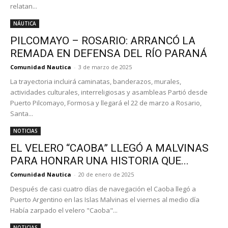
relatan...
NÁUTICA
PILCOMAYO – ROSARIO: ARRANCÓ LA
REMADA EN DEFENSA DEL RÍO PARANÁ
Comunidad Nautica
-
3 de marzo de 2025
La trayectoria incluirá caminatas, banderazos, murales,
actividades culturales, interreligiosas y asambleas Partió desde
Puerto Pilcomayo, Formosa y llegará el 22 de marzo a Rosario,
Santa...
NOTICIAS
EL VELERO “CAOBA” LLEGÓ A MALVINAS
PARA HONRAR UNA HISTORIA QUE...
Comunidad Nautica
-
20 de enero de 2025
Después de casi cuatro días de navegación el Caoba llegó a
Puerto Argentino en las Islas Malvinas el viernes al medio día
Había zarpado el velero "Caoba"...
NOTICIAS