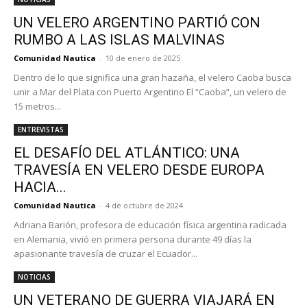
UN VELERO ARGENTINO PARTIÓ CON
RUMBO A LAS ISLAS MALVINAS
Comunidad Nautica
-
10 de enero de 2025
Dentro de lo que significa una gran hazaña, el velero Caoba busca
unir a Mar del Plata con Puerto Argentino El “Caoba”, un velero de
15 metros...
ENTREVISTAS
EL DESAFÍO DEL ATLÁNTICO: UNA
TRAVESÍA EN VELERO DESDE EUROPA
HACIA...
Comunidad Nautica
-
4 de octubre de 2024
Adriana Barión, profesora de educación física argentina radicada
en Alemania, vivió en primera persona durante 49 días la
apasionante travesía de cruzar el Ecuador...
NOTICIAS
UN VETERANO DE GUERRA VIAJARÁ EN