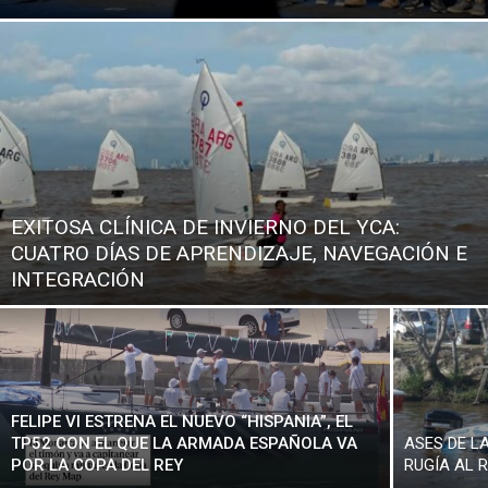
EXITOSA CLÍNICA DE INVIERNO DEL YCA:
CUATRO DÍAS DE APRENDIZAJE, NAVEGACIÓN E
INTEGRACIÓN
FELIPE VI ESTRENA EL NUEVO “HISPANIA”, EL
TP52 CON EL QUE LA ARMADA ESPAÑOLA VA
ASES DE L
POR LA COPA DEL REY
RUGÍA AL 