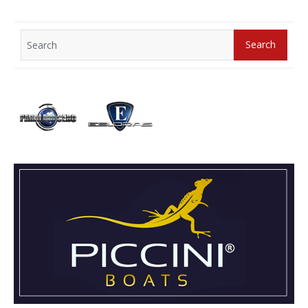
Search
Search
for: