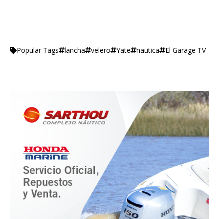
lancha
velero
Yate
nautica
El Garage TV
Popular Tags