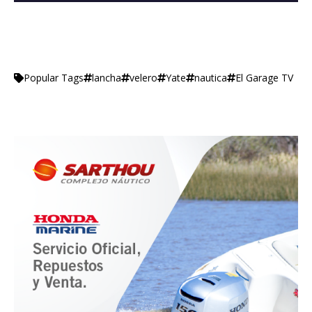
lancha
velero
Yate
nautica
El Garage TV
Popular Tags