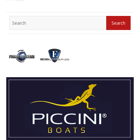
Search
Search
for: