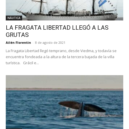
NÁUTICA
LA FRAGATA LIBERTAD LLEGÓ A LAS
GRUTAS
Ailén Florentin
-
8 de agosto de 2021
La Fragata Libertad llegó temprano, desde Viedma, y todavía se
encuentra fondeada a la altura de la tercera bajada de la villa
turística. Grácil e...