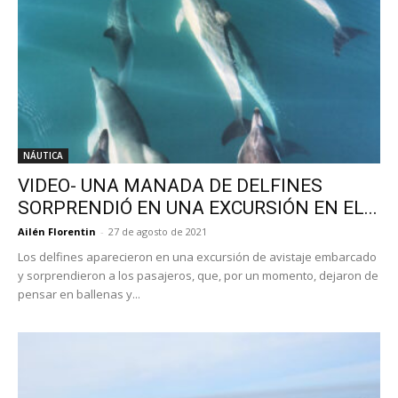
NÁUTICA
VIDEO- UNA MANADA DE DELFINES
SORPRENDIÓ EN UNA EXCURSIÓN EN EL...
Ailén Florentin
-
27 de agosto de 2021
Los delfines aparecieron en una excursión de avistaje embarcado
y sorprendieron a los pasajeros, que, por un momento, dejaron de
pensar en ballenas y...