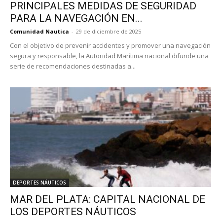
PRINCIPALES MEDIDAS DE SEGURIDAD
PARA LA NAVEGACIÓN EN...
Comunidad Nautica
-
29 de diciembre de 2025
Con el objetivo de prevenir accidentes y promover una navegación
segura y responsable, la Autoridad Marítima nacional difunde una
serie de recomendaciones destinadas a...
DEPORTES NÁUTICOS
MAR DEL PLATA: CAPITAL NACIONAL DE
LOS DEPORTES NÁUTICOS