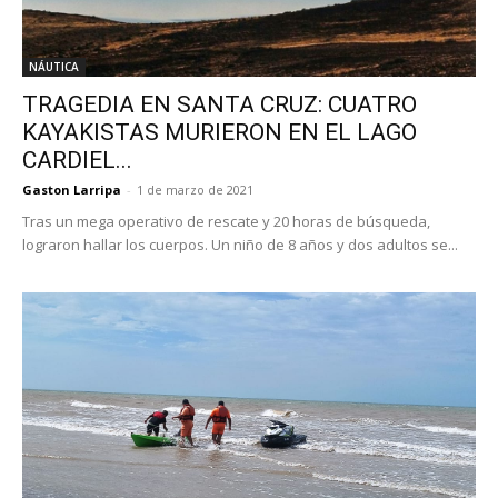
NÁUTICA
TRAGEDIA EN SANTA CRUZ: CUATRO
KAYAKISTAS MURIERON EN EL LAGO
CARDIEL...
Gaston Larripa
-
1 de marzo de 2021
Tras un mega operativo de rescate y 20 horas de búsqueda,
lograron hallar los cuerpos. Un niño de 8 años y dos adultos se...