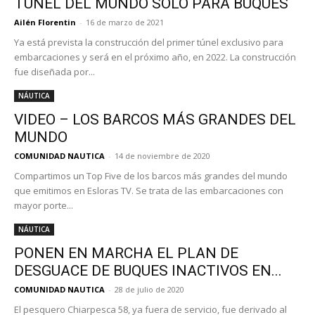
TÚNEL DEL MUNDO SÓLO PARA BUQUES
Ailén Florentin
-
16 de marzo de 2021
Ya está prevista la construcción del primer túnel exclusivo para
embarcaciones y será en el próximo año, en 2022. La construcción
fue diseñada por...
NÁUTICA
VIDEO – LOS BARCOS MÁS GRANDES DEL
MUNDO
COMUNIDAD NAUTICA
-
14 de noviembre de 2020
Compartimos un Top Five de los barcos más grandes del mundo
que emitimos en Esloras TV. Se trata de las embarcaciones con
mayor porte...
NÁUTICA
PONEN EN MARCHA EL PLAN DE
DESGUACE DE BUQUES INACTIVOS EN...
COMUNIDAD NAUTICA
-
28 de julio de 2020
El pesquero Chiarpesca 58, ya fuera de servicio, fue derivado al