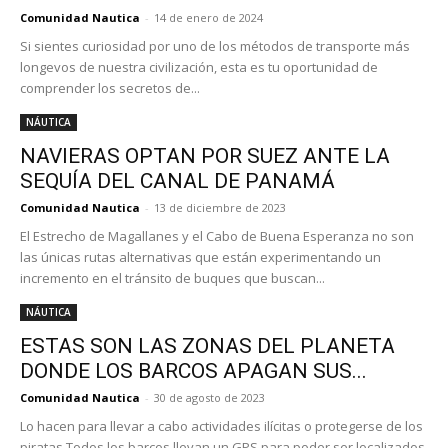
Comunidad Nautica
-
14 de enero de 2024
Si sientes curiosidad por uno de los métodos de transporte más
longevos de nuestra civilización, esta es tu oportunidad de
comprender los secretos de...
NÁUTICA
NAVIERAS OPTAN POR SUEZ ANTE LA
SEQUÍA DEL CANAL DE PANAMÁ
Comunidad Nautica
-
13 de diciembre de 2023
El Estrecho de Magallanes y el Cabo de Buena Esperanza no son
las únicas rutas alternativas que están experimentando un
incremento en el tránsito de buques que buscan...
NÁUTICA
ESTAS SON LAS ZONAS DEL PLANETA
DONDE LOS BARCOS APAGAN SUS...
Comunidad Nautica
-
30 de agosto de 2023
Lo hacen para llevar a cabo actividades ilícitas o protegerse de los
piratas Todos los barcos llevan un GPS para poder ser localizados