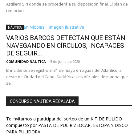
Astillero SPI donde se procederá a su disposición final. El plan de
remoción...
NÁUTICA
VARIOS BARCOS DETECTAN QUE ESTÁN
NAVEGANDO EN CÍRCULOS, INCAPACES
DE SEGUIR...
COMUNIDAD NAUTICA
-
5 de junio de 2020
El incidente se registró el 31 de mayo en aguas del Atlántico, al
oeste de Ciudad del Cabo, Sudáfrica. Los oficiales de marina que
se...
CONCURSO NAUTICA RECALADA
Te invitamos a participar del sorteo de un KIT DE PULIDO
compuesto por PASTA DE PULIR ZEOCAR, ESTOPA Y DISCO
PARA PULIDORA.