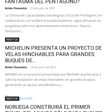
FANTASMA DEL PENTÁGONO?
Ailén Florentin
-
25 de julio de 2021
La Oficina de Capacidades Estratégicas (SCO) del Pentágono, en
colaboración con la Marina estadounidense, sigue afinando su
programa sobre los aparentemente misteriosos "barcos
fantasma",...
NÁUTICA
MICHELIN PRESENTA UN PROYECTO DE
VELAS HINCHABLES PARA GRANDES
BUQUES DE...
Ailén Florentin
-
16 de junio de 2021
WISAMO es un proyecto presentado por Michelin que llevaría a
cabo la instalación de velas hinchables en grandes buques,
generando un apoyo aerodinámico y...
NÁUTICA
NORUEGA CONSTRUIRÁ EL PRIMER