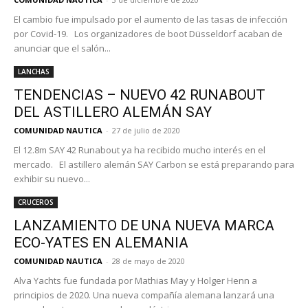
El cambio fue impulsado por el aumento de las tasas de infección
por Covid-19. Los organizadores de boot Düsseldorf acaban de
anunciar que el salón...
LANCHAS
TENDENCIAS – NUEVO 42 RUNABOUT
DEL ASTILLERO ALEMÁN SAY
COMUNIDAD NAUTICA
-
27 de julio de 2020
El 12.8m SAY 42 Runabout ya ha recibido mucho interés en el
mercado. El astillero alemán SAY Carbon se está preparando para
exhibir su nuevo...
CRUCEROS
LANZAMIENTO DE UNA NUEVA MARCA
ECO-YATES EN ALEMANIA
COMUNIDAD NAUTICA
-
28 de mayo de 2020
Alva Yachts fue fundada por Mathias May y Holger Henn a
principios de 2020. Una nueva compañía alemana lanzará una