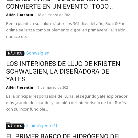
CONVIERTE EN UN EVENTO “TODO...
Ailén Florentin
-
18 de marzo de 2021
Berlín planifica su salón náutico los 365 días del año; Boat & Fun
online se lanza como suplemento digital en primavera. El salón
náutico de...
NÁUTICA
LOS INTERIORES DE LUJO DE KRISTEN
SCHWALGIEN, LA DISEÑADORA DE
YATES...
Ailén Florentin
-
9 de marzo de 2021
Es la principal responsable del Luna, el segundo yate explorador
más grande del mundo, y también del interiorismo de Loft Burés
con su inconfundible...
NÁUTICA
EL PRIMER BARCO DE HIDRÓGENO DEL