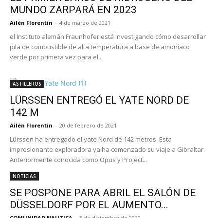
MUNDO ZARPARÁ EN 2023
Ailén Florentin
-
4 de marzo de 2021
el Instituto alemán Fraunhofer está investigando cómo desarrollar
pila de combustible de alta temperatura a base de amoníaco
verde por primera vez para el...
ASTILLEROS
LÜRSSEN ENTREGÓ EL YATE NORD DE
142 M
Ailén Florentin
-
20 de febrero de 2021
Lürssen ha entregado el yate Nord de 142 metros. Esta
impresionante exploradora ya ha comenzado su viaje a Gibraltar.
Anteriormente conocida como Opus y Project...
NOTICIAS
SE POSPONE PARA ABRIL EL SALÓN DE
DÜSSELDORF POR EL AUMENTO...
COMUNIDAD NAUTICA
-
3 de diciembre de 2020