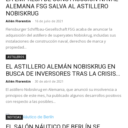
ALEMANA FSG SALVA AL ASTILLERO
NOBISKRUG
Ailén Florentin
-
16 de julio de 2021
Flensburger Schiffbau-Gesellschaft FSG acaba de anunciar la
adquisición del astillero de superyates Nobiskrug, incluidas sus
instalaciones de construcción naval, derechos de marca y
propiedad...
ASTILLEROS
EL ASTILLERO ALEMÁN NOBISKRUG EN
BUSCA DE INVERSORES TRAS LA CRISIS...
Ailén Florentin
-
30 de abril de 2021
El astillero Nobiskrug en Alemania, que anunció su insolvencia a
principios de este mes, ha publicado algunos desarrollos positivos
con respecto a las posibles...
NOTICIAS
EL SALÓN NÁUTICO DE BERLÍN SE