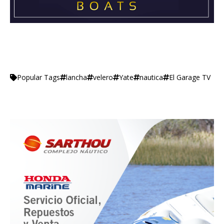
lancha
velero
Yate
nautica
El Garage TV
Popular Tags