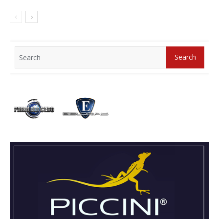
Search
Search
for: