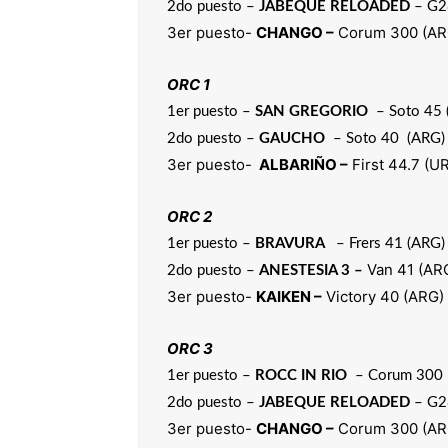
2do puesto –
JABEQUE RELOADED
– G28
3er puesto-
CHANGO –
Corum 300 (ARG
ORC 1
1er puesto –
SAN GREGORIO
– Soto 45 (
2do puesto –
GAUCHO
– Soto 40 (ARG) 
3er puesto-
ALBARIÑO –
First 44.7 (U
ORC 2
1er puesto –
BRAVURA
– Frers 41 (ARG) 
Van 41 (AR
2do puesto –
ANESTESIA 3 –
3er puesto-
KAIKEN –
Victory 40 (ARG)
ORC 3
1er puesto –
ROCC IN RIO
– Corum 300 
2do puesto –
JABEQUE RELOADED
– G28
3er puesto-
CHANGO –
Corum 300 (ARG