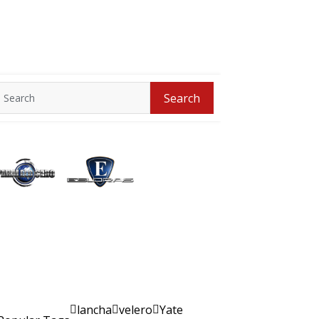
Search
Search
for:
lancha
velero
Yate