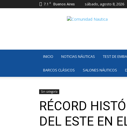
C
7.1
sábado, agosto 8, 2026
Buenos Aires
Comunidad
Náutica
INICIO
NOTICIAS NÁUTICAS
TEST DE EMB
BARCOS CLÁSICOS
SALONES NÁUTICOS
Sin categoría
RÉCORD HISTÓ
DEL ESTE EN E