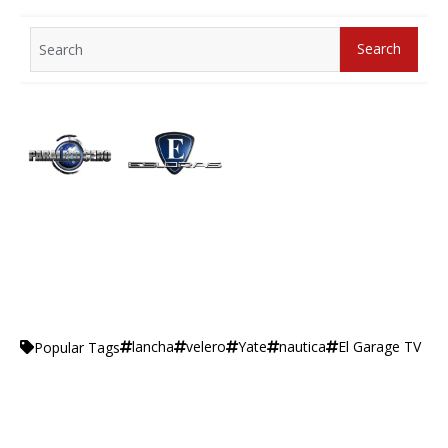
Search
Search
for:
lancha
velero
Yate
nautica
El Garage TV
Popular Tags