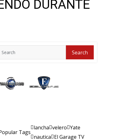
IENDO DURANTE
Search
Search
for:
lancha
velero
Yate
Popular Tags
nautica
El Garage TV