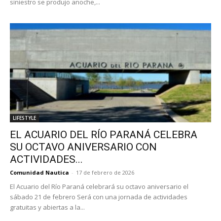
siniestro se produjo anoche,...
LIFESTYLE
EL ACUARIO DEL RÍO PARANÁ CELEBRA
SU OCTAVO ANIVERSARIO CON
ACTIVIDADES...
Comunidad Nautica
-
17 de febrero de 2026
El Acuario del Río Paraná celebrará su octavo aniversario el
sábado 21 de febrero Será con una jornada de actividades
gratuitas y abiertas a la...