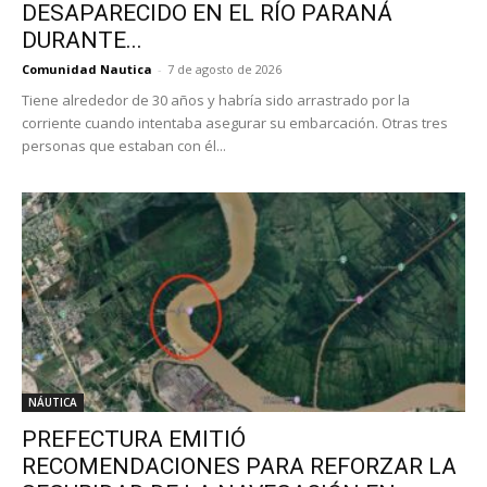
DESAPARECIDO EN EL RÍO PARANÁ
DURANTE...
Comunidad Nautica
-
7 de agosto de 2026
Tiene alrededor de 30 años y habría sido arrastrado por la
corriente cuando intentaba asegurar su embarcación. Otras tres
personas que estaban con él...
NÁUTICA
PREFECTURA EMITIÓ
RECOMENDACIONES PARA REFORZAR LA