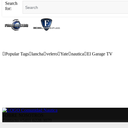
Search
for:
Popular Tags
lancha
velero
Yate
nautica
El Garage TV
SOBRE NOSOTROS
Contacto +5411 6228 3079
Contáctanos:
info@comunidadnautica.com