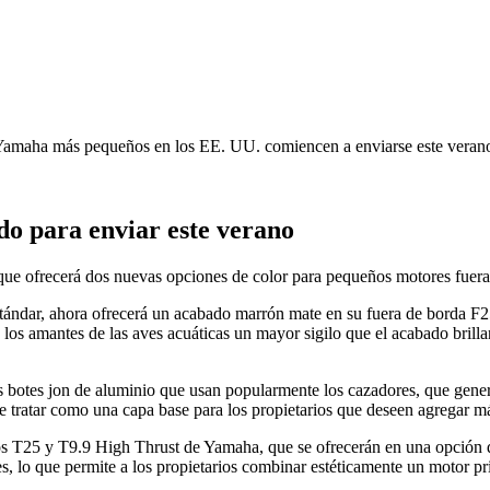
s Yamaha más pequeños en los EE. UU. comiencen a enviarse este veran
o para enviar este verano
 ofrecerá dos nuevas opciones de color para pequeños motores fuera d
ndar, ahora ofrecerá un acabado marrón mate en su fuera de borda F25 
los amantes de las aves acuáticas un mayor sigilo que el acabado brillan
otes jon de aluminio que usan popularmente los cazadores, que genera
tratar como una capa base para los propietarios que deseen agregar má
T25 y T9.9 High Thrust de Yamaha, que se ofrecerán en una opción de 
s, lo que permite a los propietarios combinar estéticamente un motor pr