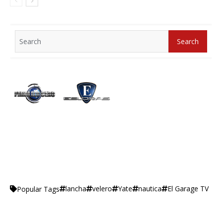
Search
Search
for:
lancha
velero
Yate
nautica
El Garage TV
Popular Tags