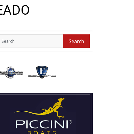
READO
Search
Search
for: