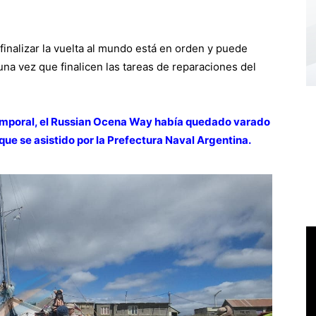
inalizar la vuelta al mundo está en orden y puede
una vez que finalicen las tareas de reparaciones del
emporal, el Russian Ocena Way había quedado varado
que se asistido por la Prefectura Naval Argentina.