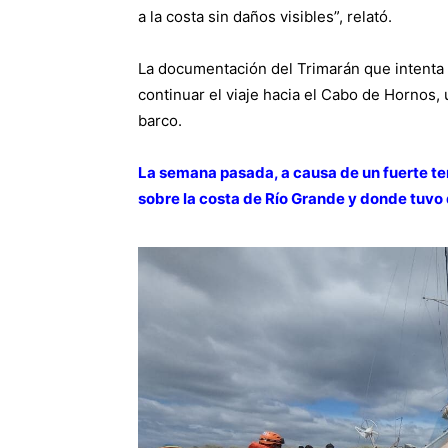
a la costa sin daños visibles”, relató.
La documentación del Trimarán que intenta f
continuar el viaje hacia el Cabo de Hornos, 
barco.
La semana pasada, a causa de un fuerte t
sobre la costa de Río Grande y donde tuvo 