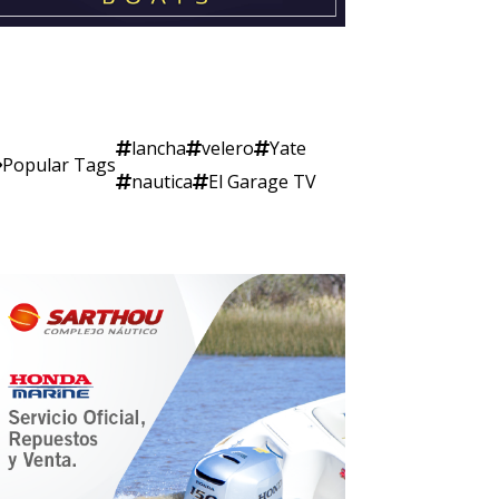
lancha
velero
Yate
Popular Tags
nautica
El Garage TV