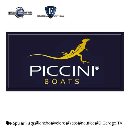
lancha
velero
Yate
nautica
El Garage TV
Popular Tags