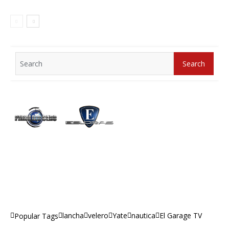
Search
Search
for:
lancha
velero
Yate
nautica
El Garage TV
Popular Tags