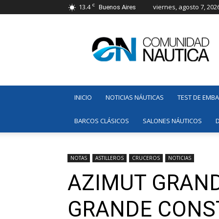
C
13.4
viernes, agosto 7, 202
Buenos Aires
Comunidad
Náutica
INICIO
NOTICIAS NÁUTICAS
TEST DE EMB
BARCOS CLÁSICOS
SALONES NÁUTICOS
NOTAS
ASTILLEROS
CRUCEROS
NOTICIAS
AZIMUT GRAND
GRANDE CONST