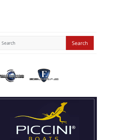
Search
Search
for: