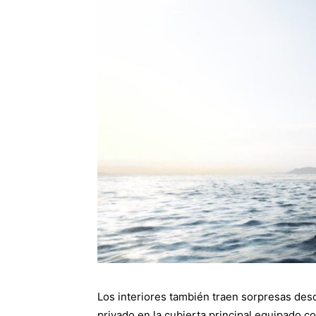
Los interiores también traen sorpresas desde
privado en la cubierta principal equipado 