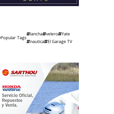
lancha
velero
Yate
Popular Tags
nautica
El Garage TV