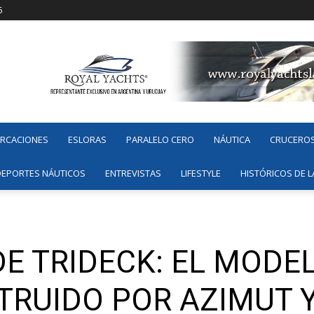
6
ARCACIONES
ESLORAS
PARALELO CERO
NÁUTICA
CRUCERO
DEPORTES NÁUTICOS
ENTREVISTAS
LIFESTYLE
HISTÓRICOS DE L
E TRIDECK: EL MODE
RUIDO POR AZIMUT 