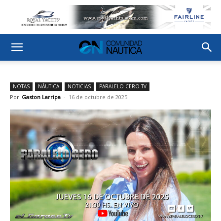
NOTAS
NÁUTICA
NOTICIAS
PARALELO CERO TV
Por
Gaston Larripa
-
16 de octubre de 2025