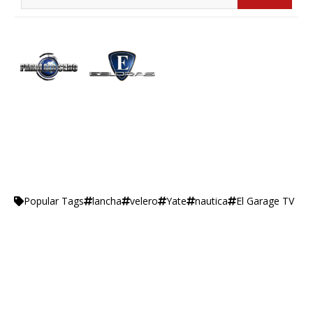
lancha
velero
Yate
nautica
El Garage TV
Popular Tags