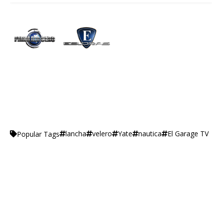
lancha
velero
Yate
nautica
El Garage TV
Popular Tags