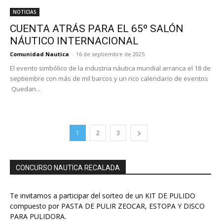
NOTICIAS
CUENTA ATRÁS PARA EL 65º SALÓN
NÁUTICO INTERNACIONAL
Comunidad Nautica
-
16 de septiembre de 2025
El evento simbólico de la industria náutica mundial arranca el 18 de
septiembre con más de mil barcos y un rico calendario de eventos
Quedan...
1
2
3
CONCURSO NAUTICA RECALADA
Te invitamos a participar del sorteo de un KIT DE PULIDO
compuesto por PASTA DE PULIR ZEOCAR, ESTOPA Y DISCO
PARA PULIDORA.