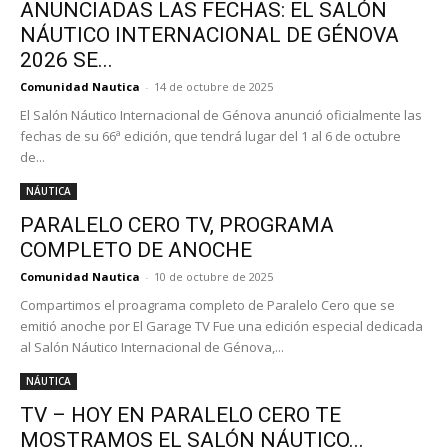
ANUNCIADAS LAS FECHAS: EL SALÓN
NÁUTICO INTERNACIONAL DE GÉNOVA
2026 SE...
Comunidad Nautica
-
14 de octubre de 2025
El Salón Náutico Internacional de Génova anunció oficialmente las
fechas de su 66ª edición, que tendrá lugar del 1 al 6 de octubre
de...
NÁUTICA
PARALELO CERO TV, PROGRAMA
COMPLETO DE ANOCHE
Comunidad Nautica
-
10 de octubre de 2025
Compartimos el proagrama completo de Paralelo Cero que se
emitió anoche por El Garage TV Fue una edición especial dedicada
al Salón Náutico Internacional de Génova,...
NÁUTICA
TV – HOY EN PARALELO CERO TE
MOSTRAMOS EL SALÓN NÁUTICO...