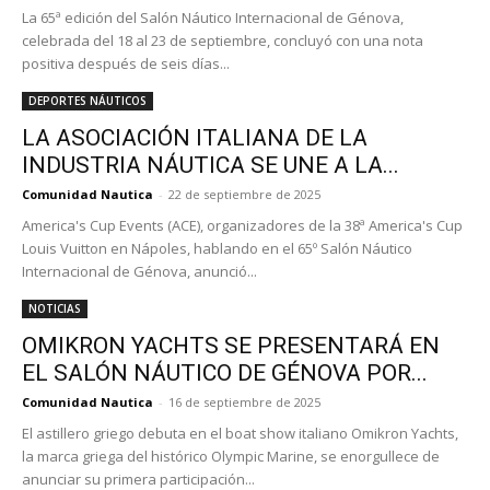
La 65ª edición del Salón Náutico Internacional de Génova,
celebrada del 18 al 23 de septiembre, concluyó con una nota
positiva después de seis días...
DEPORTES NÁUTICOS
LA ASOCIACIÓN ITALIANA DE LA
INDUSTRIA NÁUTICA SE UNE A LA...
Comunidad Nautica
-
22 de septiembre de 2025
America's Cup Events (ACE), organizadores de la 38ª America's Cup
Louis Vuitton en Nápoles, hablando en el 65º Salón Náutico
Internacional de Génova, anunció...
NOTICIAS
OMIKRON YACHTS SE PRESENTARÁ EN
EL SALÓN NÁUTICO DE GÉNOVA POR...
Comunidad Nautica
-
16 de septiembre de 2025
El astillero griego debuta en el boat show italiano Omikron Yachts,
la marca griega del histórico Olympic Marine, se enorgullece de
anunciar su primera participación...