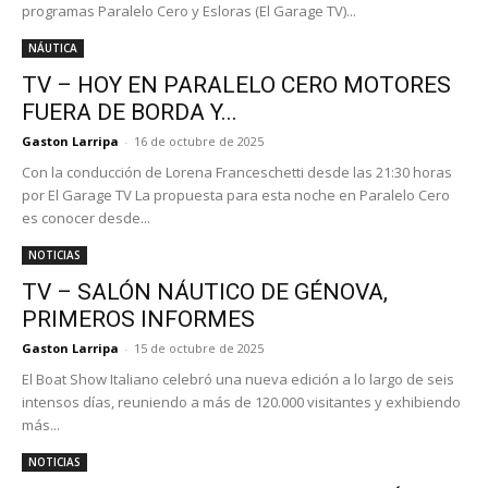
programas Paralelo Cero y Esloras (El Garage TV)...
NÁUTICA
TV – HOY EN PARALELO CERO MOTORES
FUERA DE BORDA Y...
Gaston Larripa
-
16 de octubre de 2025
Con la conducción de Lorena Franceschetti desde las 21:30 horas
por El Garage TV La propuesta para esta noche en Paralelo Cero
es conocer desde...
NOTICIAS
TV – SALÓN NÁUTICO DE GÉNOVA,
PRIMEROS INFORMES
Gaston Larripa
-
15 de octubre de 2025
El Boat Show Italiano celebró una nueva edición a lo largo de seis
intensos días, reuniendo a más de 120.000 visitantes y exhibiendo
más...
NOTICIAS