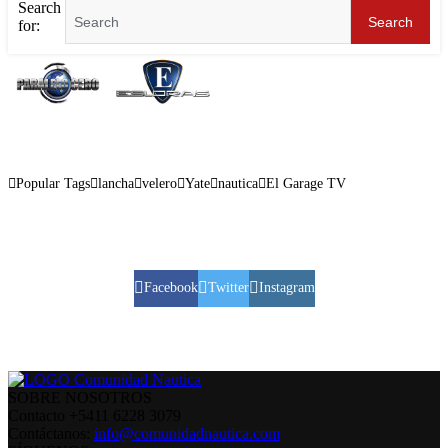
Search
Search
for:
Popular Tags
lancha
velero
Yate
nautica
El Garage TV
Facebook
Twitter
Instagram
SOBRE NOSOTROS
Contacto +5411 6228 3079
Contáctanos:
info@comunidadnautica.com