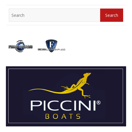
Search
Search
for: