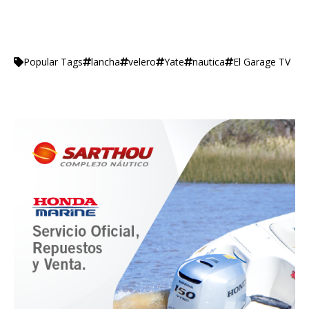
lancha
velero
Yate
nautica
El Garage TV
Popular Tags