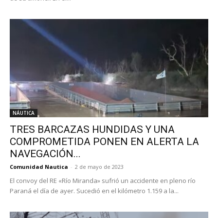
NÁUTICA
TRES BARCAZAS HUNDIDAS Y UNA
COMPROMETIDA PONEN EN ALERTA LA
NAVEGACIÓN...
Comunidad Nautica
-
2 de mayo de 2023
El convoy del RE «Río Miranda» sufrió un accidente en pleno río
Paraná el día de ayer. Sucedió en el kilómetro 1.159 a la...