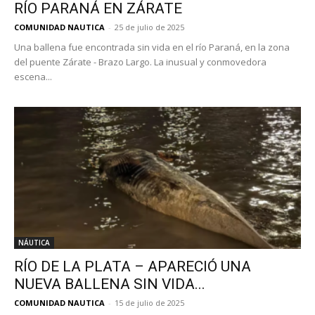
RÍO PARANÁ EN ZÁRATE
COMUNIDAD NAUTICA
-
25 de julio de 2025
Una ballena fue encontrada sin vida en el río Paraná, en la zona
del puente Zárate - Brazo Largo. La inusual y conmovedora
escena...
NÁUTICA
RÍO DE LA PLATA – APARECIÓ UNA
NUEVA BALLENA SIN VIDA...
COMUNIDAD NAUTICA
-
15 de julio de 2025