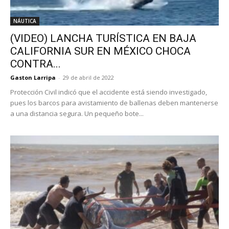
NÁUTICA
(VIDEO) LANCHA TURÍSTICA EN BAJA
CALIFORNIA SUR EN MÉXICO CHOCA
CONTRA...
Gaston Larripa
-
29 de abril de 2022
Protección Civil indicó que el accidente está siendo investigado,
pues los barcos para avistamiento de ballenas deben mantenerse
a una distancia segura. Un pequeño bote...