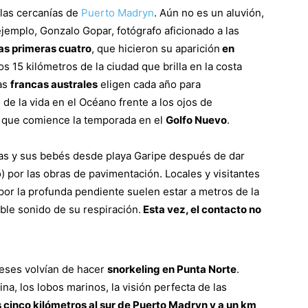
las cercanías de
Puerto Madryn
. Aún no es un aluvión,
ejemplo, Gonzalo Gopar, fotógrafo aficionado a las
las primeras cuatro
, que hicieron su aparición
en
os 15 kilómetros de la ciudad que brilla en la costa
las
francas australes
eligen cada año para
 de la vida en el Océano frente a los ojos de
o que comience la temporada en el
Golfo Nuevo
.
as y sus bebés desde playa Garipe después de dar
io) por las obras de pavimentación. Locales y visitantes
: por la profunda pendiente suelen estar a metros de la
able sonido de su respiración.
Esta vez, el contacto no
eses volvían de hacer
snorkeling en Punta Norte
.
na, los lobos marinos, la visión perfecta de las
s cinco kilómetros al sur de Puerto Madryn y a un km