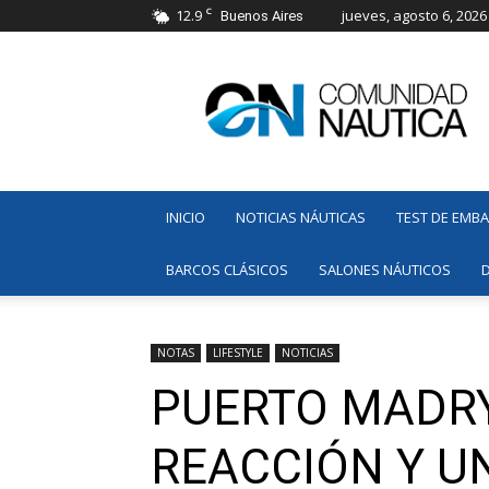
C
12.9
jueves, agosto 6, 2026
Buenos Aires
Comunidad
Náutica
INICIO
NOTICIAS NÁUTICAS
TEST DE EMB
BARCOS CLÁSICOS
SALONES NÁUTICOS
NOTAS
LIFESTYLE
NOTICIAS
PUERTO MADRYN
REACCIÓN Y U