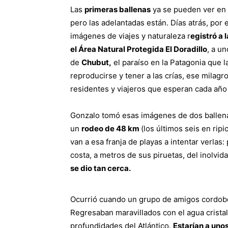
Las
primeras ballenas
ya se pueden ver en 
pero las adelantadas están. Días atrás, por 
imágenes de viajes y naturaleza r
egistró a 
el Área Natural Protegida El Doradillo
, a un
de
Chubut,
el paraíso en la Patagonia que 
reproducirse y tener a las crías, ese milagro
residentes y viajeros que esperan cada añ
Gonzalo tomó esas imágenes de dos ballen
un
rodeo de 48 km
(los últimos seis en rip
van a esa franja de playas a intentar verlas
costa, a metros de sus piruetas, del inolvid
se dio tan cerca.
Ocurrió cuando un grupo de amigos cordob
Regresaban maravillados con el agua cristali
profundidades del Atlántico.
Estarían a uno