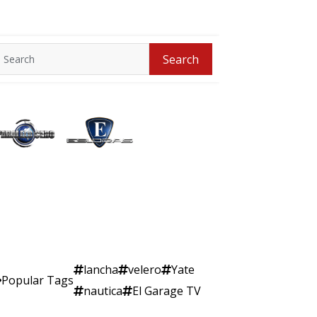
Search
Search
for:
lancha
velero
Yate
Popular Tags
nautica
El Garage TV