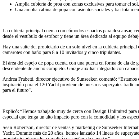
Amplia cubierta de proa con zonas exclusivas para tomar el sol
Una amplia cabina de popa con asientos sociales y bar totalme
La cubierta principal cuenta con cómodos espacios para descansar, cen
desde el vestíbulo de estribor y tiene un área dedicada al equipo debaj
Hay una suite del propietario de un solo nivel en la cubierta principal
camarotes con baño para 8 a 10 invitados y cinco tripulantes.
El área del espejo de popa cuenta con una puerta en forma de ala de 
descendente de ancho completo. Garaje auxiliar integrado con capacid
Andrea Frabetti, director ejecutivo de Sunseeker, comentó: “Estamos 
inspiración para el 120 Yacht proviene de nuestros superyates tradici
para el futuro”.
Explicó: “Hemos trabajado muy de cerca con Design Unlimited para rea
especial que tenga un alto impacto pero con la comodidad y los aspect
Sean Robertson, director de ventas y marketing de Sunseeker Internati
Yacht. Durante más de 20 años, hemos lanzado 14 líneas de superyate
propietario adecuado, cumplirá sus sueños de navegar”.