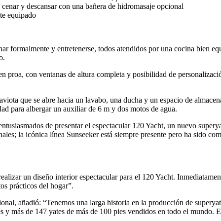
, cenar y descansar con una bañera de hidromasaje opcional
nte equipado
ar formalmente y entretenerse, todos atendidos por una cocina bien equi
o.
 en proa, con ventanas de altura completa y posibilidad de personalizaci
gaviota que se abre hacia un lavabo, una ducha y un espacio de almace
ad para albergar un auxiliar de 6 m y dos motos de agua.
entusiasmados de presentar el espectacular 120 Yacht, un nuevo supery
onales; la icónica línea Sunseeker está siempre presente pero ha sido 
lizar un diseño interior espectacular para el 120 Yacht. Inmediatamen
os prácticos del hogar”.
onal, añadió: “Tenemos una larga historia en la producción de superyat
s y más de 147 yates de más de 100 pies vendidos en todo el mundo. E