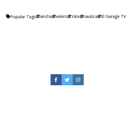
lancha
velero
Yate
nautica
El Garage TV
Popular Tags
Facebook
Twitter
Instagram