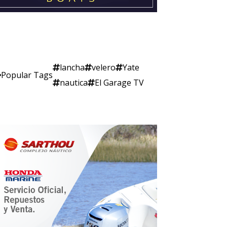
lancha
velero
Yate
Popular Tags
nautica
El Garage TV