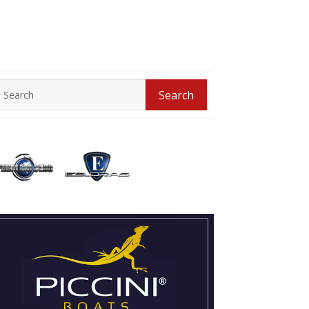
Search
Search
for: