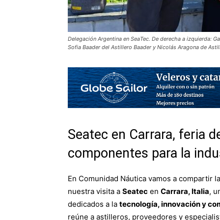
Delegación Argentina en SeaTec. De derecha a izquierda: Ga
Sofia Baader del Astillero Baader y Nicolás Aragona de Astill
Seatec en Carrara, feria d
componentes para la indus
En Comunidad Náutica vamos a compartir la 
nuestra visita a
Seatec
en
Carrara, Italia
, u
dedicados a la
tecnología, innovación y co
reúne a astilleros, proveedores y especial