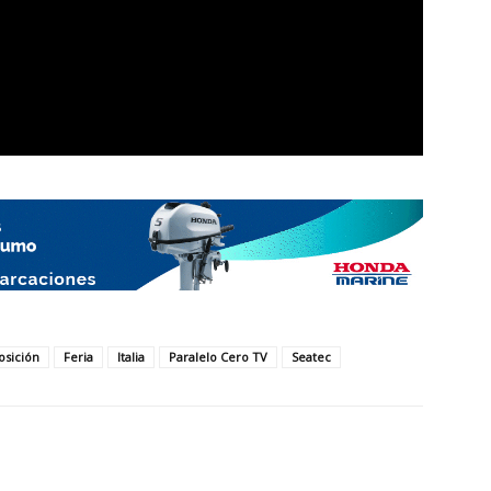
osición
Feria
Italia
Paralelo Cero TV
Seatec