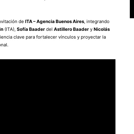
nvitación de
ITA – Agencia Buenos Aires
, integrando
in
(ITA),
Sofía Baader
del
Astillero Baader
y
Nicolás
iencia clave para fortalecer vínculos y proyectar la
onal.