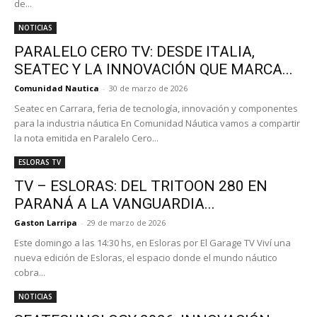
de...
NOTICIAS
PARALELO CERO TV: DESDE ITALIA,
SEATEC Y LA INNOVACIÓN QUE MARCA...
Comunidad Nautica
-
30 de marzo de 2026
Seatec en Carrara, feria de tecnología, innovación y componentes
para la industria náutica En Comunidad Náutica vamos a compartir
la nota emitida en Paralelo Cero...
ESLORAS TV
TV – ESLORAS: DEL TRITOON 280 EN
PARANÁ A LA VANGUARDIA...
Gaston Larripa
-
29 de marzo de 2026
Este domingo a las 14:30 hs, en Esloras por El Garage TV Viví una
nueva edición de Esloras, el espacio donde el mundo náutico
cobra...
NOTICIAS