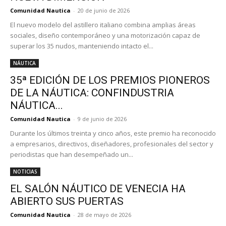
Comunidad Nautica
-
20 de junio de 2026
El nuevo modelo del astillero italiano combina amplias áreas
sociales, diseño contemporáneo y una motorización capaz de
superar los 35 nudos, manteniendo intacto el...
NÁUTICA
35ª EDICIÓN DE LOS PREMIOS PIONEROS
DE LA NÁUTICA: CONFINDUSTRIA
NÁUTICA...
Comunidad Nautica
-
9 de junio de 2026
Durante los últimos treinta y cinco años, este premio ha reconocido
a empresarios, directivos, diseñadores, profesionales del sector y
periodistas que han desempeñado un...
NOTICIAS
EL SALÓN NÁUTICO DE VENECIA HA
ABIERTO SUS PUERTAS
Comunidad Nautica
-
28 de mayo de 2026