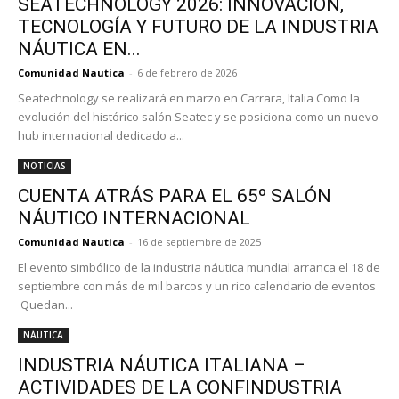
SEATECHNOLOGY 2026: INNOVACIÓN,
TECNOLOGÍA Y FUTURO DE LA INDUSTRIA
NÁUTICA EN...
Comunidad Nautica
-
6 de febrero de 2026
Seatechnology se realizará en marzo en Carrara, Italia Como la
evolución del histórico salón Seatec y se posiciona como un nuevo
hub internacional dedicado a...
NOTICIAS
CUENTA ATRÁS PARA EL 65º SALÓN
NÁUTICO INTERNACIONAL
Comunidad Nautica
-
16 de septiembre de 2025
El evento simbólico de la industria náutica mundial arranca el 18 de
septiembre con más de mil barcos y un rico calendario de eventos
Quedan...
NÁUTICA
INDUSTRIA NÁUTICA ITALIANA –
ACTIVIDADES DE LA CONFINDUSTRIA