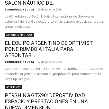
SALÓN NÁUTICO DE...
Comunidad Nautica
-
25 de julio de 2026
La 66.ª edición del Salón Náutico Internacional de Génova se
celebrará del 1 al 6 de octubre con más espacio expositivo, nuevas
áreas dedicadas...
DEPORTES NÁUTICOS
EL EQUIPO ARGENTINO DE OPTIMIST
PONE RUMBO A ITALIA PARA
AFRONTAR...
Comunidad Nautica
-
17 de julio de 2026
Con entrenamientos en el Club de Veleros Barlovento, los jóvenes
timoneles argentinos ultiman su preparación para competir en la
Ora Cup Ora y la...
ASTILLEROS
PERSHING GTX90: DEPORTIVIDAD,
ESPACIO Y PRESTACIONES EN UNA
NUEVA DIMENSIÓN