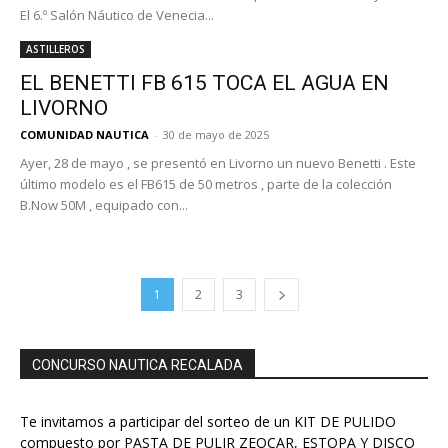
El 6.º Salón Náutico de Venecia...
ASTILLEROS
EL BENETTI FB 615 TOCA EL AGUA EN
LIVORNO
COMUNIDAD NAUTICA
-
30 de mayo de 2025
Ayer, 28 de mayo , se presentó en Livorno un nuevo Benetti . Este
último modelo es el FB615 de 50 metros , parte de la colección
B.Now 50M , equipado con...
1
2
3
CONCURSO NAUTICA RECALADA
Te invitamos a participar del sorteo de un KIT DE PULIDO
compuesto por PASTA DE PULIR ZEOCAR, ESTOPA Y DISCO