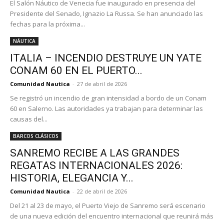
El Salón Náutico de Venecia fue inaugurado en presencia del
Presidente del Senado, Ignazio La Russa. Se han anunciado las
fechas para la próxima...
NÁUTICA
ITALIA – INCENDIO DESTRUYE UN YATE
CONAM 60 EN EL PUERTO...
Comunidad Nautica
-
27 de abril de 2026
Se registró un incendio de gran intensidad a bordo de un Conam
60 en Salerno. Las autoridades ya trabajan para determinar las
causas del...
BARCOS CLÁSICOS
SANREMO RECIBE A LAS GRANDES
REGATAS INTERNACIONALES 2026:
HISTORIA, ELEGANCIA Y...
Comunidad Nautica
-
22 de abril de 2026
Del 21 al 23 de mayo, el Puerto Viejo de Sanremo será escenario
de una nueva edición del encuentro internacional que reunirá más