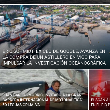
ERIC SCHMIDT, EX CEO DE GOOGLE, AVANZA EN
LA COMPRA DE UN ASTILLERO EN VIGO PARA
IMPULSAR LA INVESTIGACIÓN OCEANOGRÁFICA
JUAN CARLOS MODRIC, INVITADO A LA GRAN
CARRERA INTERNACIONAL DE MOTONÁUTICA
BUSCAN A
50 LEGUAS GRIJALVA
EN EL RÍO