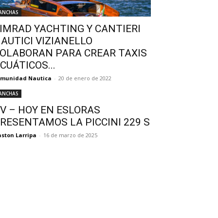
ANCHAS
IMRAD YACHTING Y CANTIERI
AUTICI VIZIANELLO
OLABORAN PARA CREAR TAXIS
CUÁTICOS...
omunidad Nautica
-
20 de enero de 2022
ANCHAS
V – HOY EN ESLORAS
RESENTAMOS LA PICCINI 229 S
ston Larripa
-
16 de marzo de 2025