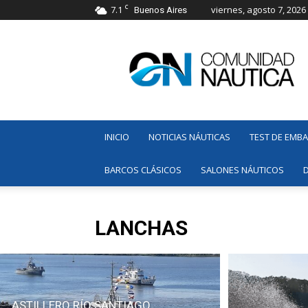
C
7.1
viernes, agosto 7, 2026
Buenos Aires
Comunidad
Náutica
INICIO
NOTICIAS NÁUTICAS
TEST DE EMB
BARCOS CLÁSICOS
SALONES NÁUTICOS
LANCHAS
ASTILLERO RÍO SANTIAGO