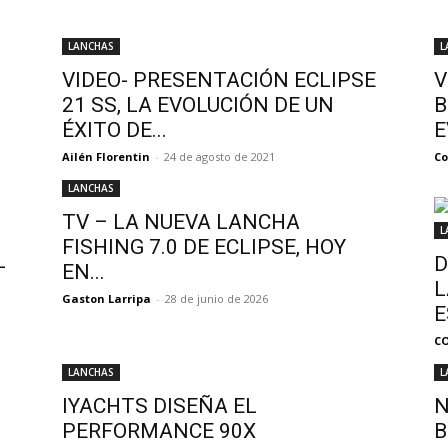
LANCHAS
L
VIDEO- PRESENTACIÓN ECLIPSE
V
21 SS, LA EVOLUCIÓN DE UN
B
ÉXITO DE...
E
Ailén Florentin
-
24 de agosto de 2021
C
LANCHAS
TV – LA NUEVA LANCHA
L
FISHING 7.0 DE ECLIPSE, HOY
D
–
EN...
L
Gaston Larripa
-
28 de junio de 2026
E
C
LANCHAS
L
IYACHTS DISEÑA EL
N
PERFORMANCE 90X
B