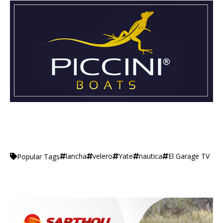
lancha
velero
Yate
nautica
El Garage TV
Popular Tags