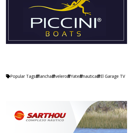
lancha
velero
Yate
nautica
El Garage TV
Popular Tags