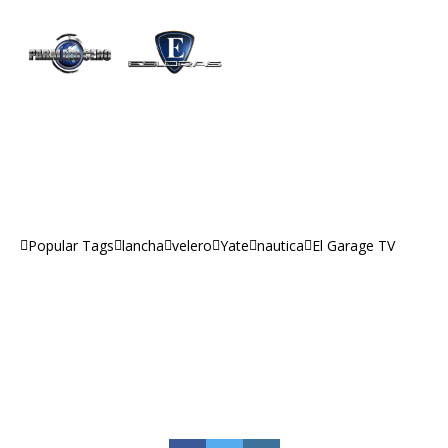
lancha
velero
Yate
nautica
El Garage TV
Popular Tags