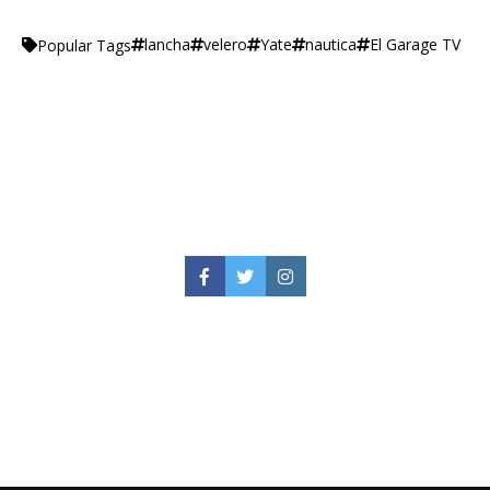
lancha
velero
Yate
nautica
El Garage TV
Popular Tags
Facebook
Twitter
Instagram