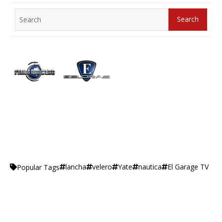
Search
Search
for:
lancha
velero
Yate
nautica
El Garage TV
Popular Tags