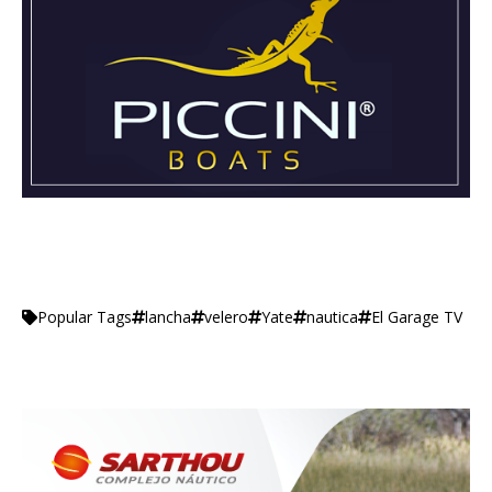
lancha
velero
Yate
nautica
El Garage TV
Popular Tags